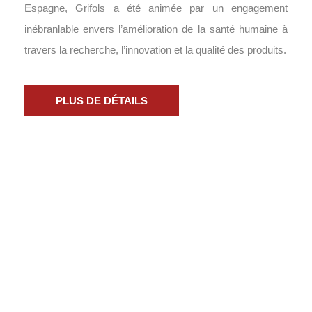
Espagne, Grifols a été animée par un engagement
inébranlable envers l’amélioration de la santé humaine à
travers la recherche, l’innovation et la qualité des produits.
PLUS DE DÉTAILS
ALMED
est une société pionnière dans l’importation, la
distribution et la promotion de matériel médical et de
réactifs, destinés à un usage professionnel en Algérie.
Accueil