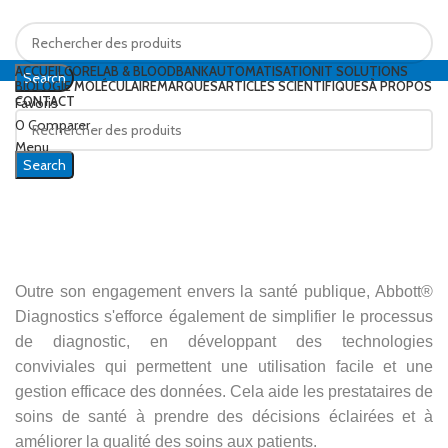
ACCUEIL
CORELAB & BLOODBANK
AUTOMATISATION
IT SOLUTIONS
Search
BIOLOGIE MOLÉCULAIRE
MARQUES
ARTICLES SCIENTIFIQUES
À PROPOS
CONTACT
Favoris
0
Comparer
Menu
Search
Outre son engagement envers la santé publique, Abbott®
Diagnostics s'efforce également de simplifier le processus
de diagnostic, en développant des technologies
conviviales qui permettent une utilisation facile et une
gestion efficace des données. Cela aide les prestataires de
soins de santé à prendre des décisions éclairées et à
améliorer la qualité des soins aux patients.